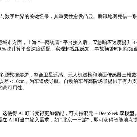
接物理与数字世界的关键纽带，其重要性愈发凸显。腾讯地图凭借
市方面，上海 “一网统管” 平台接入后，应急响应速度提升 
能驾驶计算平台深度适配，实现超视距感知，事故预警时间缩短至 
个多源数据熔炉，整合卫星遥感、无人机巡检和地面传感器三维数
＜10cm，为车道级导航、自动泊车等高阶场景提供了有力支持。此外，
的高可用性。
1 模型”。这使得 AI 叮当变得更加智能，可支持混元 + DeepSeek
 AI 叮当中输入需求，如 “北京一日游”，即可获得智能地点