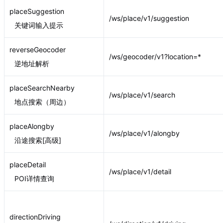
placeSuggestion
/ws/place/v1/suggestion
关键词输入提示
reverseGeocoder
/ws/geocoder/v1?location=*
逆地址解析
placeSearchNearby
/ws/place/v1/search
地点搜索（周边）
placeAlongby
/ws/place/v1/alongby
沿途搜索[高级]
placeDetail
/ws/place/v1/detail
POI详情查询
directionDriving