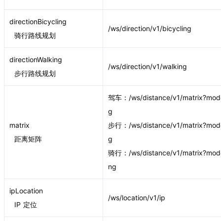
directionBicycling
/ws/direction/v1/bicycling
骑行路线规划
directionWalking
/ws/direction/v1/walking
步行路线规划
驾车：/ws/distance/v1/matrix?mode
g
matrix
步行：/ws/distance/v1/matrix?mod
距离矩阵
g
骑行：/ws/distance/v1/matrix?mode
ng
ipLocation
/ws/location/v1/ip
IP 定位